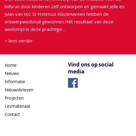
kidsrun door kinderen zelf ontworpen en gemaakt.Jelle en
Julan van IKC St Henricus Klazienaveen hebben de
ontwerpwedstijd gewonnen.Hét resultaat van deze
wedstrijd is deze prachtige....
> lees verder
Vind ons op social
Home
media
Nieuws
Informatie
Nieuwsbrieven
Projecten
Lesmateriaal
Contact