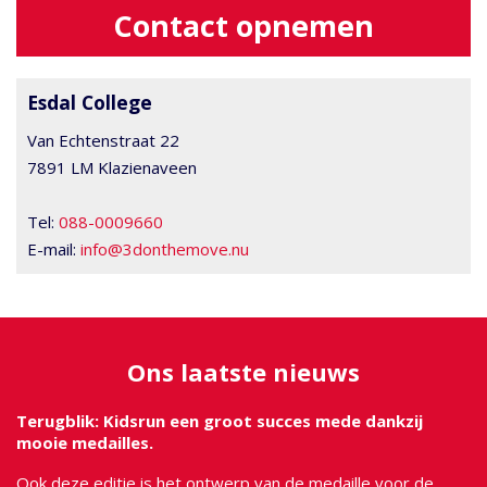
Contact opnemen
Esdal College
Van Echtenstraat 22
7891 LM Klazienaveen
Tel:
088-0009660
E-mail:
info@3donthemove.nu
Ons laatste nieuws
Terugblik: Kidsrun een groot succes mede dankzij
mooie medailles.
Ook deze editie is het ontwerp van de medaille voor de