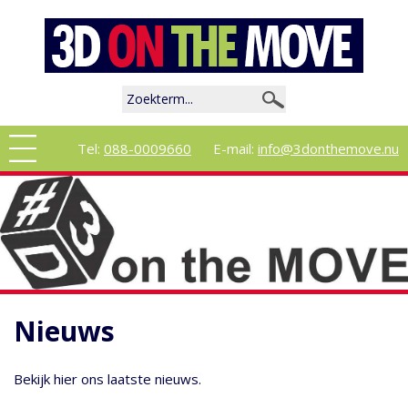
Tel:
088-0009660
E-mail:
info@3donthemove.nu
Nieuws
Bekijk hier ons laatste nieuws.