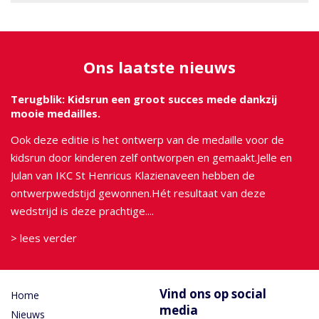
Ons laatste nieuws
Terugblik: Kidsrun een groot succes mede dankzij
mooie medailles.
Ook deze editie is het ontwerp van de medaille voor de
kidsrun door kinderen zelf ontworpen en gemaakt.Jelle en
Julan van IKC St Henricus Klazienaveen hebben de
ontwerpwedstijd gewonnen.Hét resultaat van deze
wedstrijd is deze prachtige....
> lees verder
Vind ons op social
Home
media
Nieuws