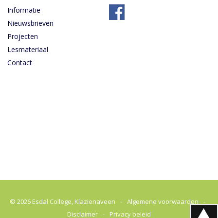
Informatie
Nieuwsbrieven
Projecten
Lesmateriaal
Contact
© 2026
Esdal College, Klazienaveen
-
Algemene voorwaarden
-
Disclaimer
-
Privacy beleid