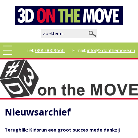
Tel:
088-0009660
E-mail:
info@3donthemove.nu
Nieuwsarchief
Terugblik: Kidsrun een groot succes mede dankzij